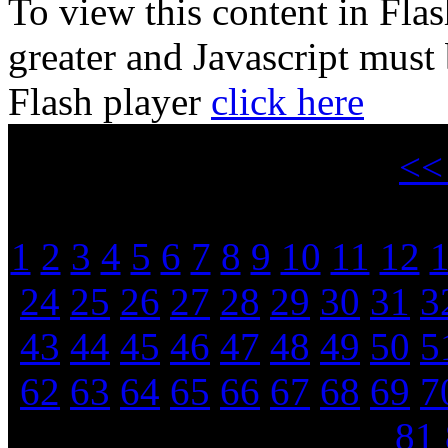
To view this content in Fla
greater and Javascript must
Flash player
click here
<
1
2
3
4
5
6
7
8
9
10
11
12
24
25
26
27
28
29
30
31
3
43
44
45
46
47
48
49
50
5
62
63
64
65
66
67
68
69
7
81