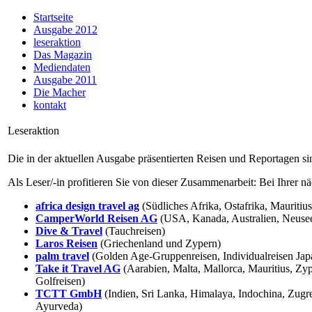
Startseite
Ausgabe 2012
leseraktion
Das Magazin
Mediendaten
Ausgabe 2011
Die Macher
kontakt
Leseraktion
Die in der aktuellen Ausgabe präsentierten Reisen und Reportagen si
Als Leser/-in profitieren Sie von dieser Zusammenarbeit: Bei Ihrer 
africa design travel ag
(Südliches Afrika, Ostafrika, Mauritius
CamperWorld Reisen AG
(USA, Kanada, Australien, Neuse
Dive & Travel
(Tauchreisen)
Laros Reisen
(Griechenland und Zypern)
palm travel
(Golden Age-Gruppenreisen, Individualreisen Japa
Take it Travel AG
(Aarabien, Malta, Mallorca, Mauritius, Zyp
Golfreisen)
TCTT GmbH
(Indien, Sri Lanka, Himalaya, Indochina, Zugre
Ayurveda)